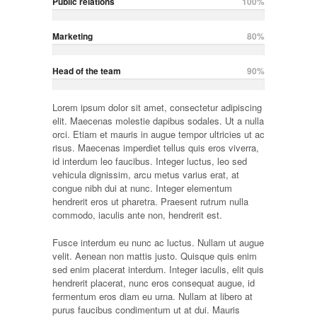
Public relations
100%
Marketing
80%
Head of the team
90%
Lorem ipsum dolor sit amet, consectetur adipiscing
elit. Maecenas molestie dapibus sodales. Ut a nulla
orci. Etiam et mauris in augue tempor ultricies ut ac
risus. Maecenas imperdiet tellus quis eros viverra,
id interdum leo faucibus. Integer luctus, leo sed
vehicula dignissim, arcu metus varius erat, at
congue nibh dui at nunc. Integer elementum
hendrerit eros ut pharetra. Praesent rutrum nulla
commodo, iaculis ante non, hendrerit est.
Fusce interdum eu nunc ac luctus. Nullam ut augue
velit. Aenean non mattis justo. Quisque quis enim
sed enim placerat interdum. Integer iaculis, elit quis
hendrerit placerat, nunc eros consequat augue, id
fermentum eros diam eu urna. Nullam at libero at
purus faucibus condimentum ut at dui. Mauris